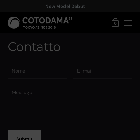
New Model Debut
Carrello
0
Passa ai contenuti
Contatto
Nome
E-mail
Message
Submit