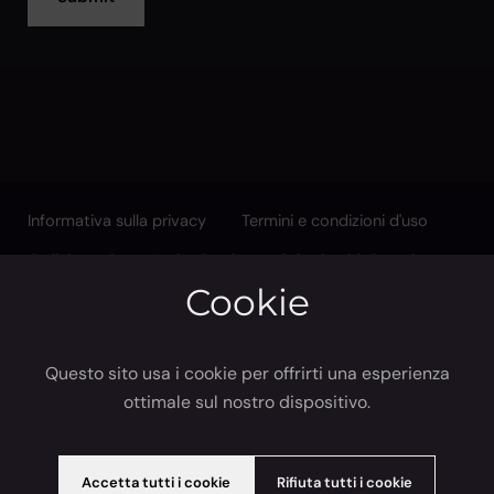
Informativa sulla privacy
Termini e condizioni d'uso
Ordini e resi
Avviso legale
Submit withdrawal
Cookie
Instagram
Email
Questo sito usa i cookie per offrirti una esperienza
ottimale sul nostro dispositivo.
Lingua
Paese/Area geografica
Italiano
Giappone
(JPY ¥)
Accetta tutti i cookie
Rifiuta tutti i cookie